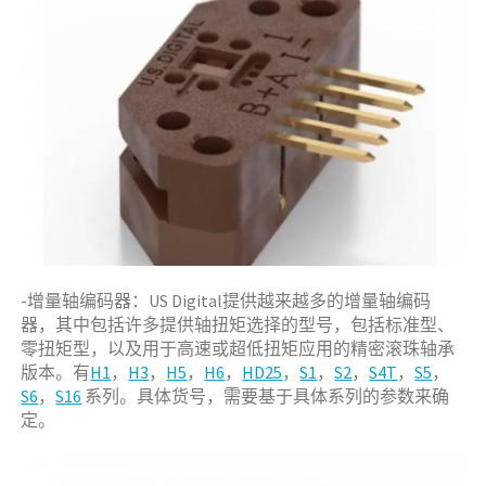
-增量轴编码器：US Digital提供越来越多的增量轴编码
器，其中包括许多提供轴扭矩选择的型号，包括标准型、
零扭矩型，以及用于高速或超低扭矩应用的精密滚珠轴承
版本。有
H1
，
H3
，
H5
，
H6
，
HD25
，
S1
，
S2
，
S4T
，
S5
，
S6
，
S16
系列。具体货号，需要基于具体系列的参数来确
定。