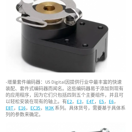
-增量套件编码器：US Digital因提供行业中最丰富的快速
装配、套件式编码器而闻名。这些编码器易于添加到现有
的应用程序，因为它们只包括四到五个主要组件，并且可
以轻松安装在现有的轴上。有
E2
，
E3
，
E4T
，
E5
，
E6
，
E8T
，
E16
，
EC35
，
M3K
系列。具体货号，需要基于具体系
列的参数来确定。