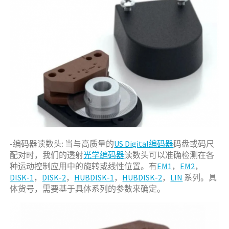
-编码器读数头: 当与高质量的
US Digital编码器
码盘或码尺
配对时，我们的透射
光学编码器
读数头可以准确检测在各
种运动控制应用中的旋转或线性位置。有
EM1
，
EM2
，
DISK-1
，
DISK-2
，
HUBDISK-1
，
HUBDISK-2
，
LIN
系列。具
体货号，需要基于具体系列的参数来确定。