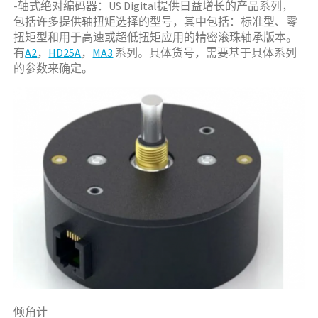
-轴式绝对编码器：US Digital提供日益增长的产品系列，
包括许多提供轴扭矩选择的型号，其中包括：标准型、零
扭矩型和用于高速或超低扭矩应用的精密滚珠轴承版本。
有
A2
，
HD25A
，
MA3
系列。具体货号，需要基于具体系列
的参数来确定。
倾角计