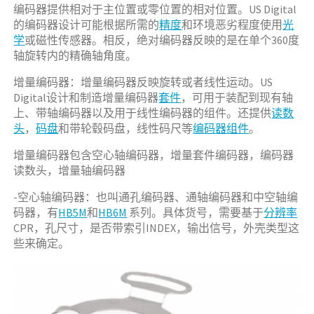
编码器提供相对于主位置或零位置的相对位置。US Digital
的编码器设计可能根据所需的
精度
和环境恶劣程度使用
光
学
或磁性传感器。相反，绝对编码器反映的是在单个360度
轴旋转内的精确轴角度。
增量编码器：增量编码器反映旋转或者线性运动。US
Digital设计和制造增量编码器
套件
，可用于装配到现有轴
上、带轴编码器以及用于线性编码器的组件。还提供
读数
头
，
码盘
和带轮毂码盘，线性码尺等
编码器组件
。
增量编码器包含空心轴编码器，增量套件编码器，编码器
读数头，增量轴编码器
-空心轴编码器：也叫通孔编码器、通轴编码器和中空轴编
码器，有
HB5M
和
HB6M
系列。具体货号，需要基于
分辨率
CPR，孔尺寸，是否带索引INDEX，输出信号，外壳类型这
些来确定。