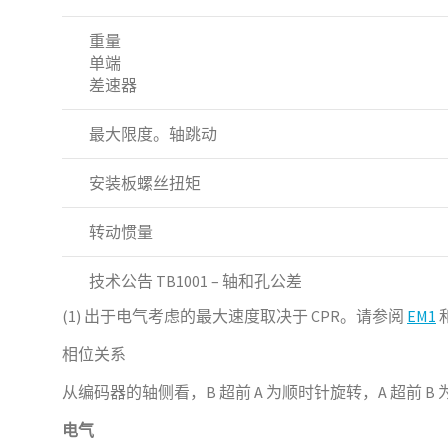
重量
单端
差速器
最大限度。轴跳动
安装板螺丝扭矩
转动惯量
技术公告 TB1001 – 轴和孔公差
(1) 出于电气考虑的最大速度取决于 CPR。请参阅
EM1
相位关系
从编码器的轴侧看，B 超前 A 为顺时针旋转，A 超前 B
电气