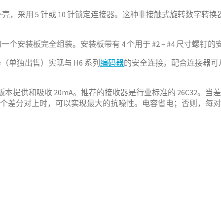
，采用 5 针或 10 针锁定连接器。这种非接触式旋转数字转换
一个安装板完全组装。安装板带有 4 个用于 #2 – #4 尺寸螺钉
器（单独出售）实现与 H6 系列
编码器
的安全连接。配合连接器可从
差分版本提供和吸收 20mA。推荐的接收器是行业标准的 26C32。当
电容器串联在每个差分对上时，可以实现最大的抗噪性。电容省电；否则，每