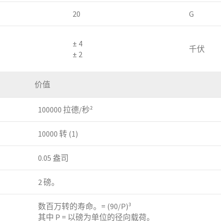
20
G
± 4
千伏
± 2
价值
100000 拉德/秒²
10000 转 (1)
0.05 盎司
2 磅。
数百万转的寿命。= (90/P)³
其中 P = 以磅为单位的径向载荷。