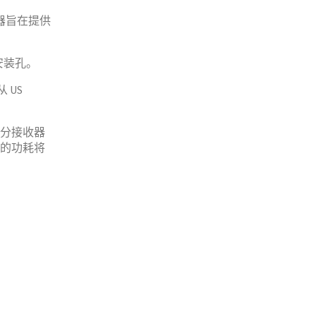
器旨在提供
的安装孔。
 US
差分接收器
对的功耗将