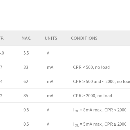
。
P.
MAX.
UNITS
CONDITIONS
.0
5.5
V
7
33
mA
CPR < 500, no load
4
62
mA
CPR ≥ 500 and < 2000, no loa
2
85
mA
CPR ≥ 2000, no load
0.5
V
I
= 8mA max., CPR < 2000
OL
0.5
V
I
= 5mA max., CPR ≥ 2000
OL