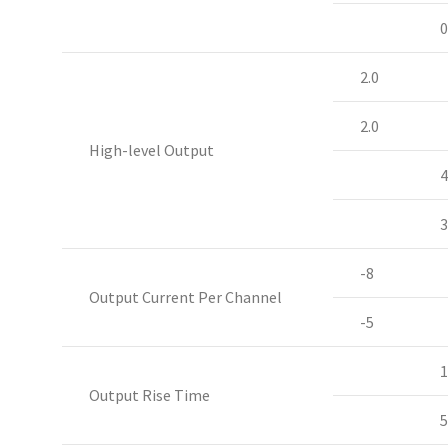
0
2.0
2.0
High-level Output
4
3
-8
Output Current Per Channel
-5
1
Output Rise Time
5