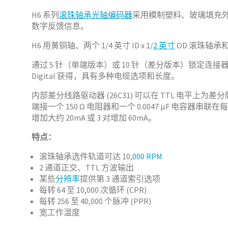
H6 系列
滚珠轴承光轴编码器
采用模制塑料、玻璃填充外壳
数字反馈信息。
H6 用黄铜轴、两个 1/4 英寸 ID x 1/
2 英寸
OD 滚珠轴承和
通过 5 针（单端版本）或 10 针（差分版本）锁定连接
Digital 获得，具有多种电缆选项和长度。
内部差分线路驱动器 (26C31) 可以在 TTL 电平上为
端接一个 150 Ω 电阻器和一个 0.0047 μF 
增加大约 20mA 或 3 对增加 60mA。
特点：
滚珠轴承选件轨道可达 10,
000 RPM
2 通道正交、TTL 方波输出
某些
分辨率
提供第 3 通道索引选项
每转 64 至 10,000 次循环 (CPR)
每转 256 至 40,000 个脉冲 (PPR)
宽工作温度