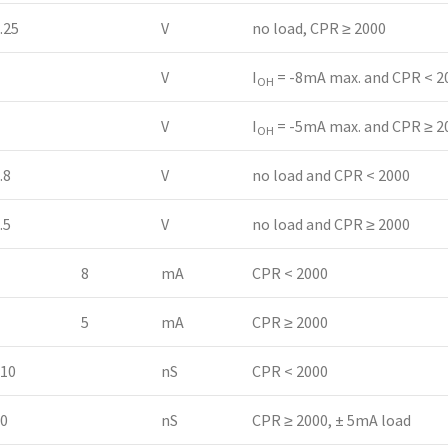
.25
V
no load, CPR ≥ 2000
V
I
= -8mA max. and CPR < 2
OH
V
I
= -5mA max. and CPR ≥ 2
OH
.8
V
no load and CPR < 2000
.5
V
no load and CPR ≥ 2000
8
mA
CPR < 2000
5
mA
CPR ≥ 2000
10
nS
CPR < 2000
0
nS
CPR ≥ 2000, ± 5mA load