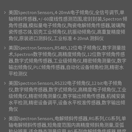
美国Spectron Sensors,4-20mA电子倾角仪,全信号调节,单
轴倾斜传感器,+/-60度线性感测范围,密封封装,Spectron 倾
角传感器,模拟量电子倾角仪,陶瓷电解倾角传感器,玻璃陶
瓷传感芯体,铝壳工业倾角仪,抗振动倾角仪,高重复精度倾
角仪,原装进口测斜仪,工业标准 4-20mA 测斜仪
美国Spectron Sensors,RS485,12位电子倾角仪,数字测量技
术,Spectron数字倾角仪,高精度倾角仪,12位数字倾角传感
器,数字式倾角传感器,工业级倾角仪,精密倾角测量仪,数字
输出倾角仪,PLC倾角传感器,自动化设备倾角检测,精密水
平检测仪
美国Spectron Sensors,RS232电子倾角仪,12 bit电子倾角
仪,数字倾角传感器,数字式倾角仪,高精度电子倾角仪,工业
级倾角仪,精密倾角测量仪,数字输出倾角传感器,机械安装
水平检测,精密设备调平,设备水平校准传感器,数字输出倾
角仪
美国Spectron Sensors,电解倾斜传感器,RG系列,CG系列,单
轴电解倾斜传感器,短角度范围内高精度倾斜角测量,亚弧
秒分辨率,适合静态测量应用,RG系列电解倾角传感器,精度