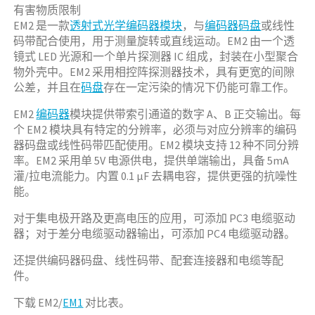
有害物质限制
EM2 是一款
透射式
光学编码器模块
，与
编码器码盘
或线性
码带配合使用，用于测量旋转或直线运动。EM2 由一个透
镜式 LED 光源和一个单片探测器 IC 组成，封装在小型聚合
物外壳中。EM2 采用相控阵探测器技术，具有更宽的间隙
公差，并且在
码盘
存在一定污染的情况下仍能可靠工作。
EM2
编码器
模块提供带索引通道的数字 A、B 正交输出。每
个 EM2 模块具有特定的分辨率，必须与对应分辨率的编码
器码盘或线性码带匹配使用。EM2 模块支持 12 种不同分辨
率。EM2 采用单 5V 电源供电，提供单端输出，具备 5mA
灌/拉电流能力。内置 0.1 µF 去耦电容，提供更强的抗噪性
能。
对于集电极开路及更高电压的应用，可添加 PC3 电缆驱动
器；对于差分电缆驱动器输出，可添加 PC4 电缆驱动器。
还提供编码器码盘、线性码带、配套连接器和电缆等配
件。
下载 EM2/
EM1
对比表。