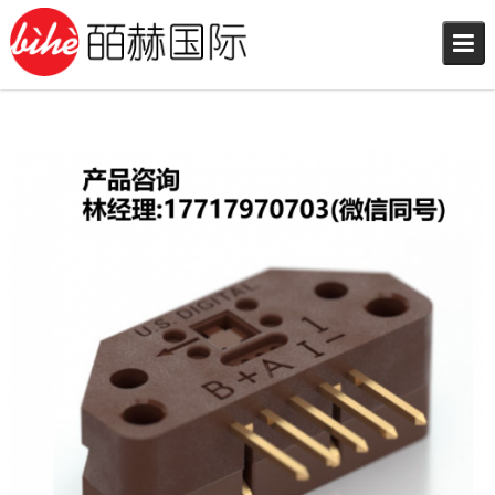
Skip
to
content
2026年4月29日
林小姐
US Digital编码器
,
编码器
,
17717970703（微信同号）
编码器模块
,
读数头