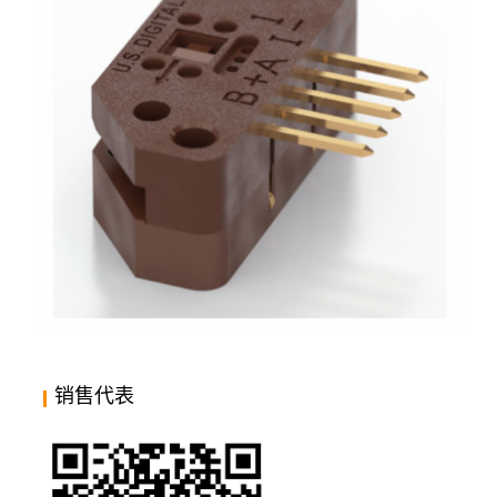
进口代理US DIGITAL EM1光学编码器模块,EM1编码
销售代表
器,EM1读数头