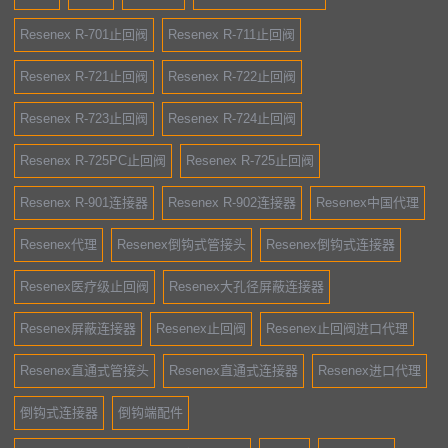
Resenex R-701止回阀
Resenex R-711止回阀
Resenex R-721止回阀
Resenex R-722止回阀
Resenex R-723止回阀
Resenex R-724止回阀
Resenex R-725PC止回阀
Resenex R-725止回阀
Resenex R-901连接器
Resenex R-902连接器
Resenex中国代理
Resenex代理
Resenex倒钩式管接头
Resenex倒钩式连接器
Resenex医疗级止回阀
Resenex大孔径屏蔽连接器
Resenex屏蔽连接器
Resenex止回阀
Resenex止回阀进口代理
Resenex直通式管接头
Resenex直通式连接器
Resenex进口代理
倒钩式连接器
倒钩端配件