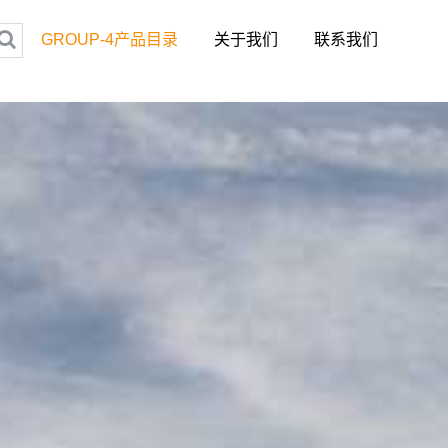
GROUP-4产品目录
关于我们
联系我们