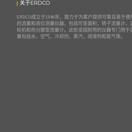
关于ERDCO
美国ERDCO ARMOR-FLO 3700流量计 可变面积流
美国ERDCO
量计、 不锈钢探针、涡轮探头、转子流量计、缩醛树脂
针,涡轮探头
®非金属探针、 迭尔林非金属探针
非金属探针
ERDCO成立于1946年，致力于为客户提供可靠且易于使
的流量和液位测量仪器，包括可变面积，转子流量计，
轮机和热分散型流量计。这些坚固耐用的仪器专门用于
量包括水，空气，冷却剂，蒸汽，润滑剂和氮气等。