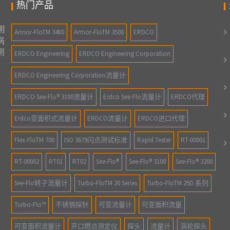
热门产品
 ARMOR-FLOTM 3700流量计,不锈钢探
美国ERDCO ARMOR-FLO 3700
,转子流量计,缩醛树脂®非金属探针, 迭尔林
量计、 不锈钢探针、涡轮探头、转子
®非金属探针、 迭尔林非金属探针
用
Armor-FloTM 3400
Armor-FloTM 3500
ERDCO
涡
测
ERDCO Engineering
ERDCO Engineering Corporation
ERDCO Engineering Corporation流量计
ERDCO See-Flo® 3100流量计
Erdco See-Flo流量计
ERDCO代理
Erdco变面积式流量计
ERDCO流量计
ERDCO进口代理
Flex-FloTM 700
ISO 3679闪点测试标准
Rapid Tester
RT-00001
RT-00002
RT01
RT02
See-Flo®
See-Flo® 3100
See-Flo® 3200
See-Flo转子流量计
Turbo-FloTM 20 Series
Turbo-FloTM 25D 系列
Turbo-Flo™
不锈钢探针
可变流量计
可变面积流量
可变面积流量计
开口燃点测定仪
探头
流量计
涡轮探头