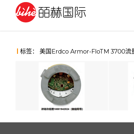
Skip
to
content
标签：
美国Erdco Armor-FloTM 3700