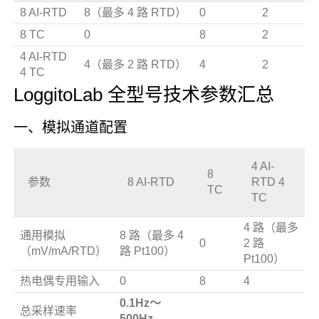
8 AI-RTD
8（最多 4 路 RTD）
0
2
8 TC
0
8
2
4 AI-RTD
4（最多 2 路 RTD）
4
2
4 TC
LoggitoLab 全型号技术参数汇总
一、模拟通道配置
4 AI-
8
参数
8 AI-RTD
RTD 4
TC
TC
4 路（最多
通用模拟
8 路（最多 4
0
2 路
（mV/mA/RTD）
路 Pt100）
Pt100）
热电偶专用输入
0
8
4
0.1Hz～
总采样速率
500Hz