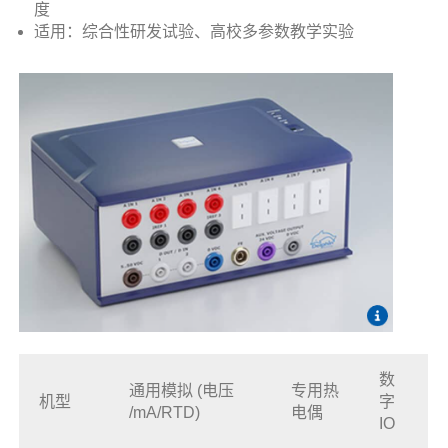
度
适用：综合性研发试验、高校多参数教学实验
数
通用模拟 (电压
专用热
机型
字
/mA/RTD)
电偶
IO