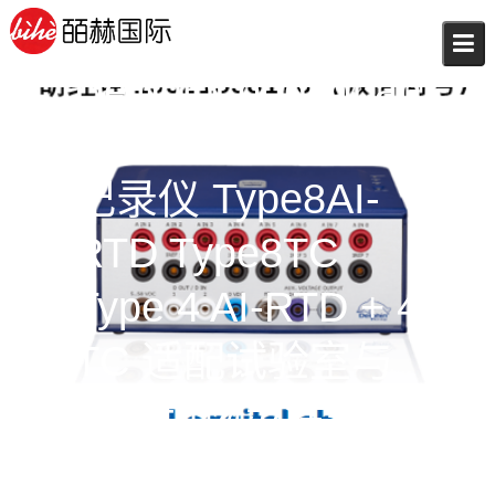
Skip
to
content
DelphinLoggitoLab
便携式实验室采集
记录仪 Type8AI-
RTD Type8TC
Type 4 AI-RTD + 4
TC 适配试验室与
工业现场灵活采集