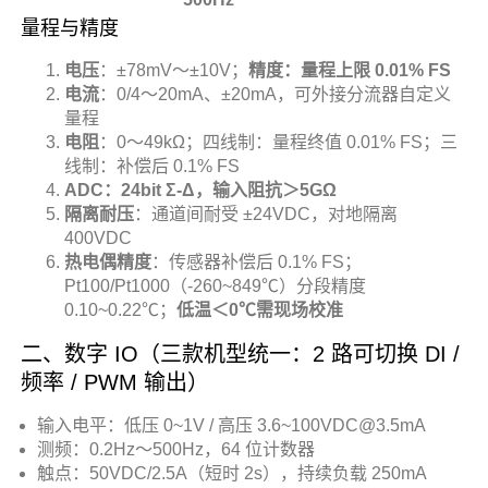
量程与精度
电压
：±78mV～±10V；
精度：量程上限 0.01% FS
电流
：0/4～20mA、±20mA，可外接分流器自定义
量程
电阻
：0～49kΩ；四线制：量程终值 0.01% FS；三
线制：补偿后 0.1% FS
ADC：24bit Σ-Δ，输入阻抗＞5GΩ
隔离耐压
：通道间耐受 ±24VDC，对地隔离
400VDC
热电偶精度
：传感器补偿后 0.1% FS；
Pt100/Pt1000（-260~849℃）分段精度
0.10~0.22℃；
低温＜0℃需现场校准
二、数字 IO（三款机型统一：2 路可切换 DI /
频率 / PWM 输出）
输入电平：低压 0~1V / 高压 3.6~100VDC@3.5mA
测频：0.2Hz～500Hz，64 位计数器
触点：50VDC/2.5A（短时 2s），持续负载 250mA