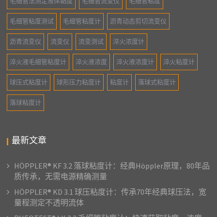
毛细管法测定液体黏度
毛细管流变仪
毛细管粘度
毛细管粘度测试
毛细管粘度计
沥青动态剪切流变仪
沥青流变仪
流变仪
流变测试
淬火浓度计
淬火液毛细管粘度计
淬火液浓度
淬火液浓度计
淬火粘度计
球压式粘度计
球形压力粘度计
粘度计
落球式粘度计
落球粘度计
最新文章
HÖPPLER® KF 3.2 落球粘度计：经典Höppler原理，80年品
质传承，无需电源精确测量
HÖPPLER® KD 3.1 球压粘度计：传承70年经典球压法，宽
量程测定不透明流体