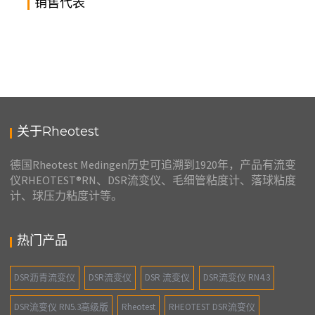
销售代表
德国RHEOTEST LK2.2全自动毛细管浓度计、粘度计
2020年2月13日
销售：周经理-17717871005
关于Rheotest
德国Rheotest Medingen历史可追溯到1920年，产品有流变
仪RHEOTEST®RN、DSR流变仪、毛细管粘度计、落球粘度
计、球压力粘度计等。
热门产品
DSR沥青流变仪
DSR流变仪
DSR 流变仪
DSR流变仪 RN4.3
DSR流变仪 RN5.3高级版
Rheotest
RHEOTEST DSR流变仪