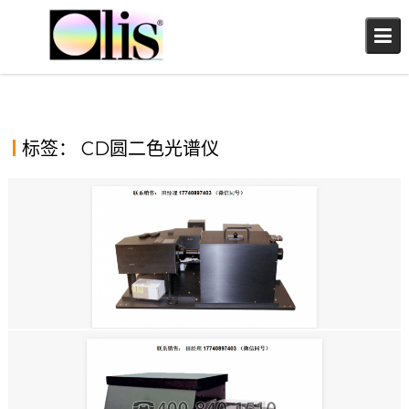
Skip
to
content
标签：
CD圆二色光谱仪