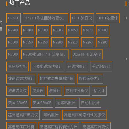
热门产品
。
GRACE
HP / HT泡沫回路流变仪，
HPHT流变仪
HPHT浓度计
的
滴
M2200
M3400
M3600
M3605
M4050
M4070
M5600
M6500
M6550
M7150
M7200
M7210
M7260
M7280
M7500
M7500水泥HP / HT流变仪，
Ultra HPHT流变仪
变速搅拌机
可调电磁场粘度计
在线粘度计
手动粘度计
拨盘读数粘度计
搅拌式滤失量测定仪
旋转滴张力计
泡沫流变仪
流变仪
浓度计
物相性分析仪
粘度计
美国 GRACE
美国GRACE
耐酸粘度计
自动粘度计
超高温高压流变仪
酸粘度计
高温高压动态线性膨胀仪
高温高压压滤机
高温高压旋转滴张力计
高温高压流变仪