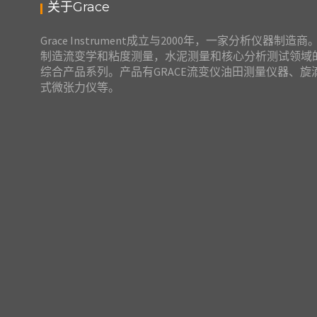
关于Grace
美国GRACE M9200 HP / HT泡沫回路流变仪
Grace Instrument成立与2000年，一家分析仪器制造商
制造流变学和粘度测量，水泥测量和核心分析测试领域
综合产品系列。产品有GRACE流变仪油田测量仪器、旋
式微张力仪等。