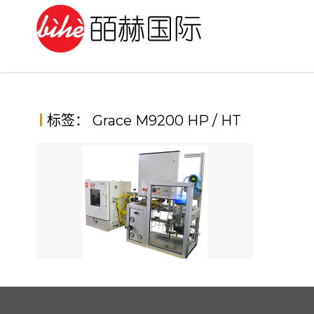
Skip
to
content
标签：
Grace M9200 HP / HT